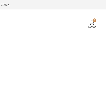
 y CDMX
$
0.00