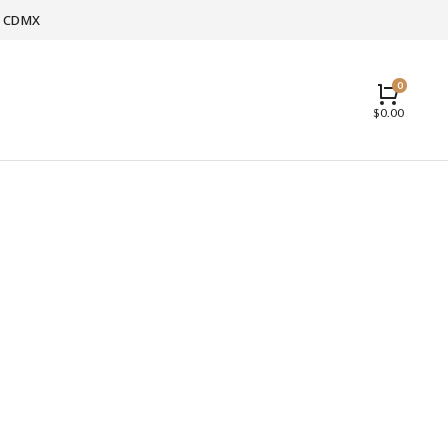
 y CDMX
$
0.00