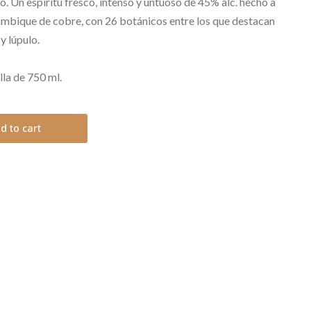
o. Un espíritu fresco, intenso y untuoso de 45% alc. hecho a
ambique de cobre, con 26 botánicos entre los que destacan
y lúpulo.
lla de 750 ml.
d to cart