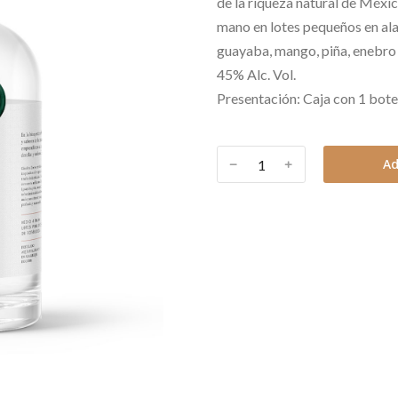
de la riqueza natural de Méxic
mano en lotes pequeños en al
guayaba, mango, piña, enebro 
45% Alc. Vol.
Presentación: Caja con 1 bote
﹣
﹢
Ad